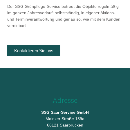
Der SSG Grünpflege-Service betreut die Objekte regelmäßig
im ganzen Jahresverlauf: selbstständig, in eigener Aktions-
und Terminverantwortung und genau so, wie mit dem Kunden
vereinbart.
Kontaktieren Sie uns
Adresse
SSG Saar-Service GmbH
Mainzer Straße 159a
66121 Saarbrücken