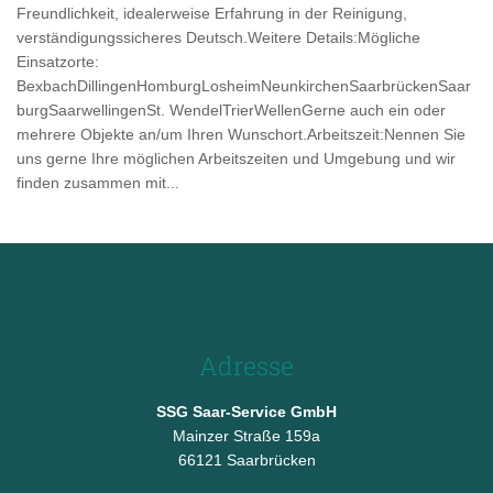
Freundlichkeit, idealerweise Erfahrung in der Reinigung,
verständigungssicheres Deutsch.Weitere Details:Mögliche
Einsatzorte:
BexbachDillingenHomburgLosheimNeunkirchenSaarbrückenSaar
burgSaarwellingenSt. WendelTrierWellenGerne auch ein oder
mehrere Objekte an/um Ihren Wunschort.Arbeitszeit:Nennen Sie
uns gerne Ihre möglichen Arbeitszeiten und Umgebung und wir
finden zusammen mit...
Adresse
SSG Saar-Service GmbH
Mainzer Straße 159a
66121 Saarbrücken